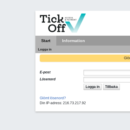
Start
Information
Logga in
Glöm
E-post
Lösenord
Logga in
Tillbaka
Glömt lösenord?
Din IP-adress: 216.73.217.92