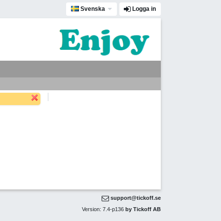
Svenska
Logga in
support@tickoff.se
Version: 7.4-p136
by Tickoff AB